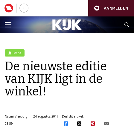
AANMELDEN
Mens
De nieuwste editie
van KIJK ligt in de
winkel!
Naomi Vreeburg
24 augustus 2017
Deel dit artikel:
08:59