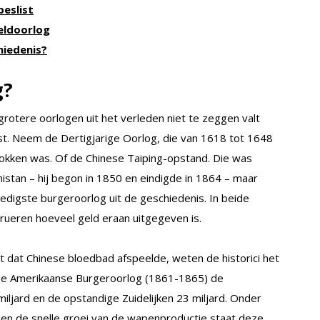
beslist
eldoorlog
hiedenis?
g?
 grotere oorlogen uit het verleden niet te zeggen valt
st. Neem de Dertigjarige Oorlog, die van 1618 tot 1648
rokken was. Of de Chinese Taiping-opstand. Die was
nistan – hij begon in 1850 en eindigde in 1864 – maar
edigste burgeroorlog uit de geschiedenis. In beide
trueren hoeveel geld eraan uitgegeven is.
met dat Chinese bloedbad afspeelde, weten de historici het
 de Amerikaanse Burgeroorlog (1861-1865) de
iljard en de opstandige Zuidelijken 23 miljard. Onder
 en de snelle groei van de wapenproductie staat deze