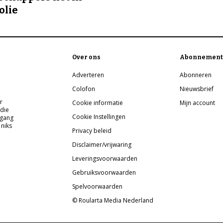
olie
Over ons
Abonnement
Adverteren
Abonneren
Colofon
Nieuwsbrief
r
Cookie informatie
Mijn account
 die
Cookie Instellingen
pgang
 niks
Privacy beleid
Disclaimer/vrijwaring
Leveringsvoorwaarden
Gebruiksvoorwaarden
Spelvoorwaarden
© Roularta Media Nederland