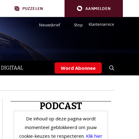
PUZZELEN
AANMELDEN
Klantenservice
Nieuwsbrief
Shop
 DIGITAAL
Word Abonnee
PODCAST
De inhoud op deze pagina wordt
momenteel geblokkeerd om jouw
cookie-keuzes te respecteren.
Klik hier