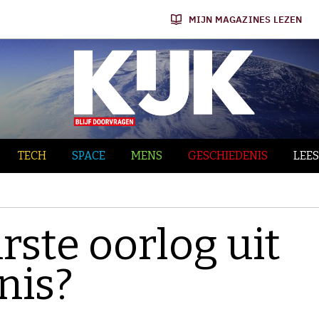
MIJN MAGAZINES LEZEN
TECH
SPACE
MENS
GESCHIEDENIS
LEES
rste oorlog uit
nis?