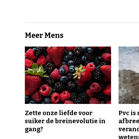
Meer Mens
Zette onze liefde voor
Pvc is
suiker de breinevolutie in
afbree
gang?
veran
wetens