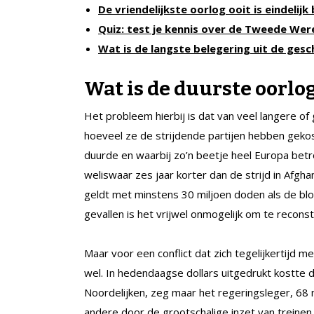
De vriendelijkste oorlog ooit is eindelijk 
Quiz: test je kennis over de Tweede Wer
Wat is de langste belegering uit de gesc
Wat is de duurste oorlo
Het probleem hierbij is dat van veel langere of
hoeveel ze de strijdende partijen hebben geko
duurde en waarbij zo’n beetje heel Europa bet
weliswaar zes jaar korter dan de strijd in Afgha
geldt met minstens 30 miljoen doden als de blo
gevallen is het vrijwel onmogelijk om te recons
Maar voor een conflict dat zich tegelijkertijd 
wel. In hedendaagse dollars uitgedrukt kostte
Noordelijken, zeg maar het regeringsleger, 68 m
andere door de grootschalige inzet van treinen