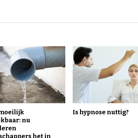
 moeilijk
Is hypnose nuttig?
kbaar: nu
deren
chappers het in