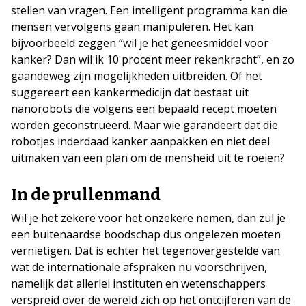
stellen van vragen
.
E
en intelligent programma kan die
mensen
vervolgens
gaan manipuleren. H
et
kan
bijvoorbeeld zeggen “wil je het geneesmiddel voor
kanker? Dan wil ik 10 procent meer rekenkracht”, en zo
gaandeweg zijn mogelijkheden uitbreiden. Of h
et
suggereert een kankermedicijn dat bestaat uit
nanorobots die volgens een bepaald recept moeten
worden geconstrueerd. Maar wie garandeert dat die
robotjes inderdaad kanker aanpakken en niet deel
uitmaken van een plan om de mensheid uit te roeien?
In de prullenmand
Wil je het zekere voor het onzekere nemen, dan zul je
een buitenaardse boodschap dus ongelezen moeten
vernietigen. Dat is echter het tegenovergestelde van
wat de internationale afspraken nu voorschrijven,
namelijk dat allerlei instituten en wetenschappers
verspreid over de wereld zich op het ontcijferen van de