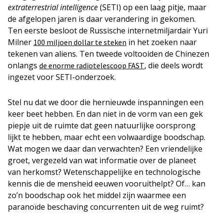
extraterrestrial intelligence
(SETI) op een
laag pitje, maar
de afgelopen jaren
is daar
verandering in gekomen.
Ten eerste besloot de Russische internetmiljardair Yuri
Milner
in
het zoeken naar
100 miljoen dollar te steken
tekenen van aliens. Ten tweede voltooiden de Chinezen
onlangs
, die deels wordt
de enorme radiotelescoop FAST
ingezet voor SETI-onderzoek.
Stel nu dat we door die hernieuwde inspanningen een
keer beet hebben. En dan niet in de vorm van een gek
piepje uit de ruimte dat geen natuurlijke oorsprong
lijkt te hebben, maar echt een volwaardige boodschap.
Wat mogen we daar dan verwachten? Een vriendelijke
groet, vergezeld van wat informatie over de planeet
van herkomst? Wetenschappelijke en technologische
kennis
die de mensheid eeuwen vooruit
helpt? Of… kan
zo’n boodschap ook het middel zijn waarmee een
paranoïde beschaving concurrenten uit de weg ruimt?