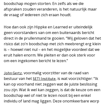
boodschap mogen storten. En zelfs als we die
afspraken zouden veranderen, is het
natuurlijk
maar
de vraag of iedereen zich eraan houdt.
Hoe dan ook zijn
Hippke en Learned
er uiteindelijk
geen voorstanders van om een buitenaards bericht
direct
in de prullenmand te gooien
. “Wij geloven dat het
risico
dat zo’n
boodschap
met zich meebrengt
erg klein
is
– hoewel niet nul –
en het mogelijke vo
ordeel dat we
eruit halen enorm
.
We pleiten er dan ook sterk voor
om een ingekomen bericht te lezen.”
, voormalig voorzitter van de raad van
John Gertz
bestuur van het
, is wat voorzichtiger: “Ik
SETI Institute
kan op voorhand niet zeggen wat de juiste beslissing
zou zijn. Wat ik wel kan zeggen, is dat de keuze om een
boodschap wel of niet te lezen nooit bij een enkel
individu of land mag liggen. Deze onomkeerbare worp