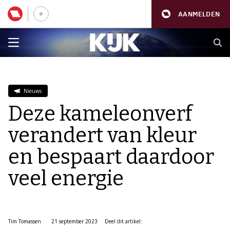
AANMELDEN
Nieuws
Deze kameleonverf
verandert van kleur
en bespaart daardoor
veel energie
Tim Tomassen
21 september 2023
Deel dit artikel: