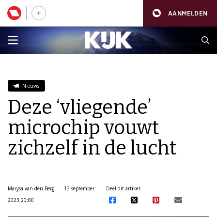
AANMELDEN
Nieuws
Deze ‘vliegende’
microchip vouwt
zichzelf in de lucht
Marysa van den Berg
13 september
Deel dit artikel:
2023 20:00