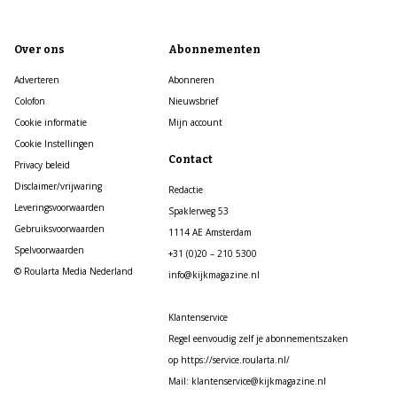
Over ons
Abonnementen
Adverteren
Abonneren
Colofon
Nieuwsbrief
Cookie informatie
Mijn account
Cookie Instellingen
Contact
Privacy beleid
Disclaimer/vrijwaring
Redactie
Leveringsvoorwaarden
Spaklerweg 53
Gebruiksvoorwaarden
1114 AE Amsterdam
Spelvoorwaarden
+31 (0)20 – 210 5300
© Roularta Media Nederland
info@kijkmagazine.nl
Klantenservice
Regel eenvoudig zelf je abonnementszaken
op https://service.roularta.nl/
Mail: klantenservice@kijkmagazine.nl