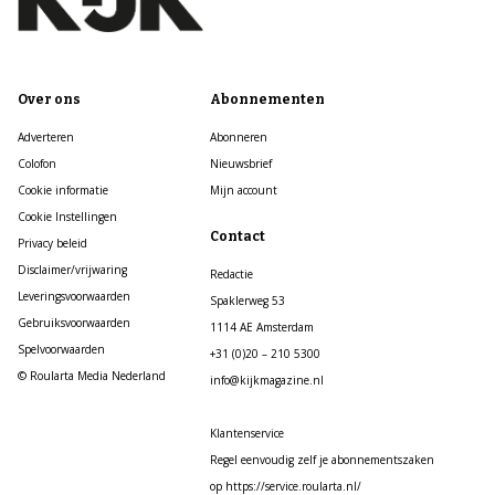
Over ons
Abonnementen
Adverteren
Abonneren
Colofon
Nieuwsbrief
Cookie informatie
Mijn account
Cookie Instellingen
Contact
Privacy beleid
Disclaimer/vrijwaring
Redactie
Leveringsvoorwaarden
Spaklerweg 53
Gebruiksvoorwaarden
1114 AE Amsterdam
Spelvoorwaarden
+31 (0)20 – 210 5300
© Roularta Media Nederland
info@kijkmagazine.nl
Klantenservice
Regel eenvoudig zelf je abonnementszaken
op https://service.roularta.nl/