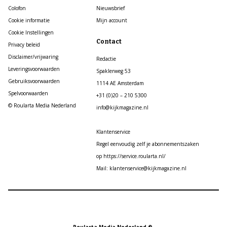
Colofon
Nieuwsbrief
Cookie informatie
Mijn account
Cookie Instellingen
Contact
Privacy beleid
Disclaimer/vrijwaring
Redactie
Leveringsvoorwaarden
Spaklerweg 53
Gebruiksvoorwaarden
1114 AE Amsterdam
Spelvoorwaarden
+31 (0)20 – 210 5300
© Roularta Media Nederland
info@kijkmagazine.nl
Klantenservice
Regel eenvoudig zelf je abonnementszaken
op https://service.roularta.nl/
Mail: klantenservice@kijkmagazine.nl