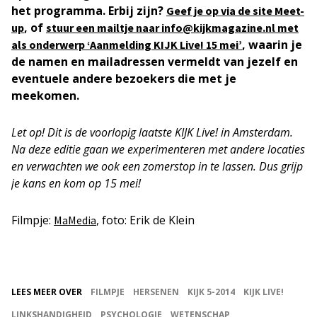
het programma. Erbij zijn?
Geef je op via de site Meet-
, of
up
stuur een mailtje naar info@kijkmagazine.nl met
, waarin je
als onderwerp ‘Aanmelding KIJK Live! 15 mei’
de namen en mailadressen vermeldt van jezelf en
eventuele andere bezoekers die met je
meekomen.
Let op! Dit is de voorlopig laatste KIJK Live! in Amsterdam.
Na deze editie gaan we experimenteren met andere locaties
en verwachten we ook een zomerstop in te lassen. Dus grijp
je kans en kom op 15 mei!
Filmpje:
, foto: Erik de Klein
MaMedia
LEES MEER OVER
FILMPJE
HERSENEN
KIJK 5-2014
KIJK LIVE!
LINKSHANDIGHEID
PSYCHOLOGIE
WETENSCHAP