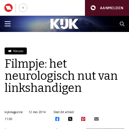
AANMELDEN
Nieuws
Filmpje: het
neurologisch nut van
linkshandigen
kijkmagazine
12 mei 2014
Deel dit artikel:
11:00