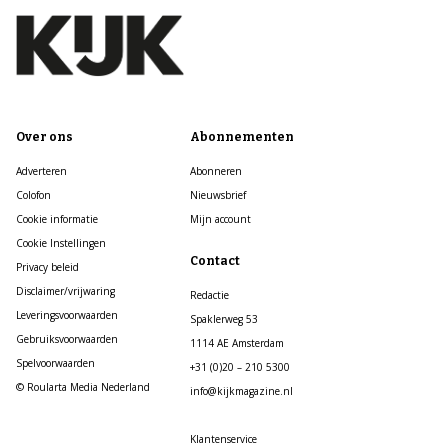
Over ons
Abonnementen
Adverteren
Abonneren
Colofon
Nieuwsbrief
Cookie informatie
Mijn account
Cookie Instellingen
Contact
Privacy beleid
Disclaimer/vrijwaring
Redactie
Leveringsvoorwaarden
Spaklerweg 53
Gebruiksvoorwaarden
1114 AE Amsterdam
Spelvoorwaarden
+31 (0)20 – 210 5300
© Roularta Media Nederland
info@kijkmagazine.nl
Klantenservice