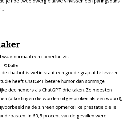
zie je hoe twee dwerg blauwe vinvissen een paringsdans
r…
maker
© Dall-e
de chatbot is wel in staat een goede grap af te leveren.
 studie heeft ChatGPT betere humor dan sommige
jke deelnemers als ChatGPT drie taken. Ze moesten
men (afkortingen die worden uitgesproken als een woord);
bijvoorbeeld na de zin ‘een opmerkelijke prestatie die je
emand roasten. In 69,5 procent van de gevallen werd