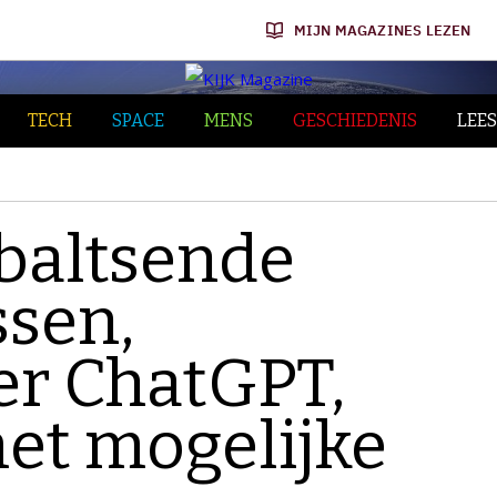
MIJN MAGAZINES LEZEN
TECH
SPACE
MENS
GESCHIEDENIS
LEES
 baltsende
ssen,
r ChatGPT,
et mogelijke