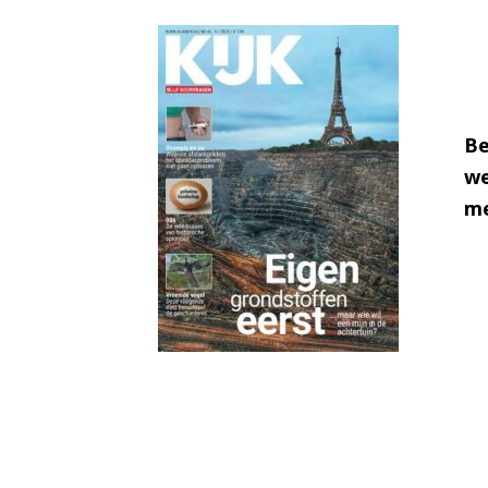
Be
we
me