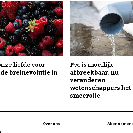
onze liefde voor
Pvc is moeilijk
 de breinevolutie in
afbreekbaar: nu
veranderen
wetenschappers het 
smeerolie
Over ons
Abonnement
r