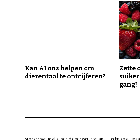
Kan AI ons helpen om
Zette 
dierentaal te ontcijferen?
suiker
gang?
Vroeger was je al geboeid door wetenschap en technologie. Maa