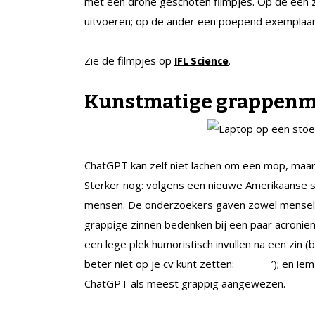
met een drone geschoten filmpjes. Op de een 
uitvoeren; op de ander een poepend exemplaa
Zie de filmpjes op
.
IFL Science
Kunstmatige grappen
ChatGPT kan zelf niet lachen om een mop, maar 
Sterker nog: volgens een nieuwe Amerikaanse
mensen. De onderzoekers gaven zowel menseli
grappige zinnen bedenken bij een paar acronie
een lege plek humoristisch invullen na een zin (
beter niet op je cv kunt zetten: _______’); en i
ChatGPT als meest grappig aangewezen.