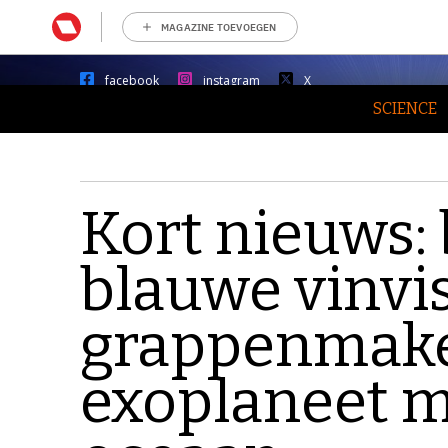
MAGAZINE TOEVOEGEN
facebook
instagram
X
SCIENCE
Kort nieuws:
blauwe vinvi
grappenmake
exoplaneet m