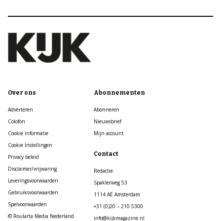
Over ons
Abonnementen
Adverteren
Abonneren
Colofon
Nieuwsbrief
Cookie informatie
Mijn account
Cookie Instellingen
Contact
Privacy beleid
Disclaimer/vrijwaring
Redactie
Leveringsvoorwaarden
Spaklerweg 53
Gebruiksvoorwaarden
1114 AE Amsterdam
Spelvoorwaarden
+31 (0)20 – 210 5300
© Roularta Media Nederland
info@kijkmagazine.nl