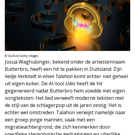
© Da-Kuk/Getty Images
Josua Waghubinger, bekend onder de artiestennaam
Butterbro, heeft een hit te pakken in Duitsland. Zijn
liedje
Verknallt in einen Talahon
komt echter niet geheel
uit eigen koker. De AI-tool
Udio
heeft de hit
gegenereerd nadat Butterbro hem voedde met eigen
songteksten. Het lied verweeft moderne teksten met
de stijl van de schlagerpop uit de jaren zestig. Het is
echter wel omstreden. Talahon verwijst namelijk naar
een groep jonge mannen, vaak met een
migratieachtergrond, die zich kenmerken door
specifieke stereotypische gedragingen en uiterlijke