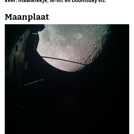
keer: maankiekje, AI-hit en Doomsday vis.
Maanplaat