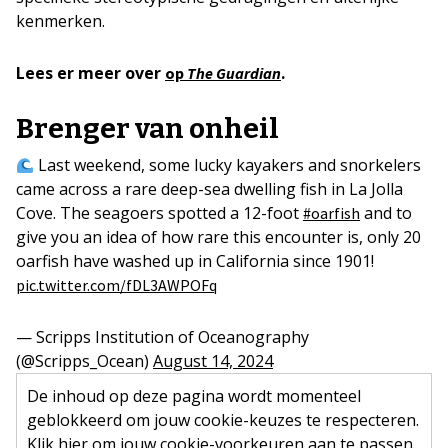
kenmerken.
Lees er meer over
.
op
The Guardian
Brenger van onheil
Last weekend, some lucky kayakers and snorkelers
came across a rare deep-sea dwelling fish in La Jolla
Cove. The seagoers spotted a 12-foot
and to
#oarfish
give you an idea of how rare this encounter is, only 20
oarfish have washed up in California since 1901!
pic.twitter.com/fDL3AWPOFq
— Scripps Institution of Oceanography
(@Scripps_Ocean)
August 14, 2024
De inhoud op deze pagina wordt momenteel
geblokkeerd om jouw cookie-keuzes te respecteren.
Klik hier om jouw cookie-voorkeuren aan te passen