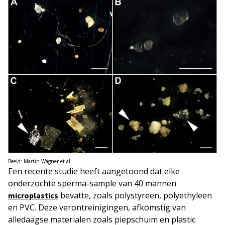
Beeld: Martin Wagner et al.
Een recente studie heeft aangetoond dat elke
onderzochte sperma-sample van 40 mannen
bevatte, zoals polystyreen, polyethyleen
microplastics
en PVC. Deze verontreinigingen, afkomstig van
alledaagse materialen zoals piepschuim en plastic