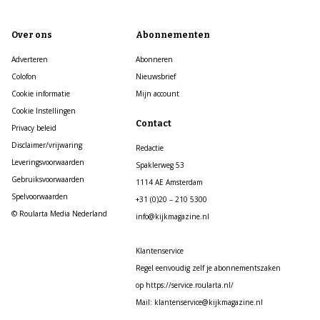
Over ons
Abonnementen
Adverteren
Abonneren
Colofon
Nieuwsbrief
Cookie informatie
Mijn account
Cookie Instellingen
Contact
Privacy beleid
Disclaimer/vrijwaring
Redactie
Leveringsvoorwaarden
Spaklerweg 53
Gebruiksvoorwaarden
1114 AE Amsterdam
Spelvoorwaarden
+31 (0)20 – 210 5300
© Roularta Media Nederland
info@kijkmagazine.nl
Klantenservice
Regel eenvoudig zelf je abonnementszaken
op https://service.roularta.nl/
Mail: klantenservice@kijkmagazine.nl