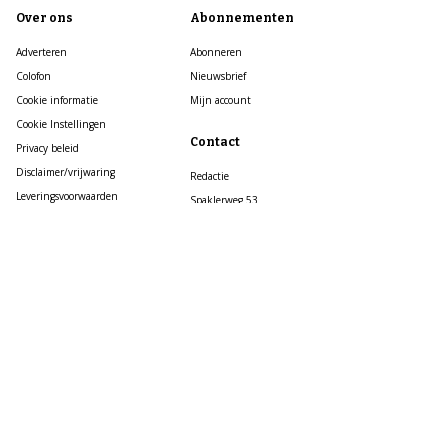
Over ons
Abonnementen
Adverteren
Abonneren
Colofon
Nieuwsbrief
Cookie informatie
Mijn account
Cookie Instellingen
Contact
Privacy beleid
Disclaimer/vrijwaring
Redactie
Leveringsvoorwaarden
Spaklerweg 53
Gebruiksvoorwaarden
1114 AE Amsterdam
Spelvoorwaarden
+31 (0)20 – 210 5300
© Roularta Media Nederland
info@kijkmagazine.nl
Klantenservice
Regel eenvoudig zelf je abonnementszaken
op https://service.roularta.nl/
Mail: klantenservice@kijkmagazine.nl