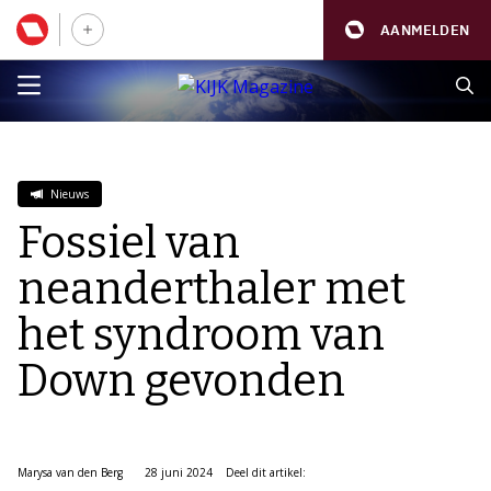
AANMELDEN
Nieuws
Fossiel van
neanderthaler met
het syndroom van
Down gevonden
Marysa van den Berg
28 juni 2024
Deel dit artikel: