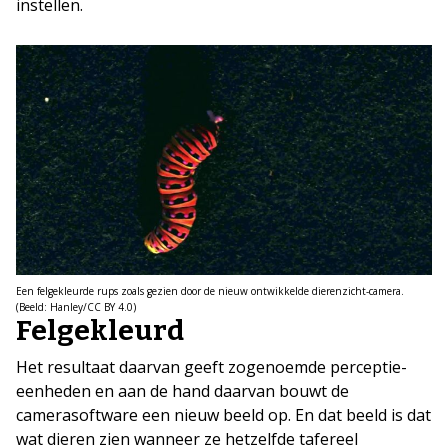
instellen.
Een felgekleurde rups zoals gezien door de nieuw ontwikkelde dierenzicht-camera.
(Beeld: Hanley/CC BY 4.0)
Felgekleurd
Het resultaat daarvan geeft zogenoemde perceptie-
eenheden en aan de hand daarvan bouwt de
camerasoftware een nieuw beeld op. En dat beeld is dat
wat dieren zien wanneer ze hetzelfde tafereel