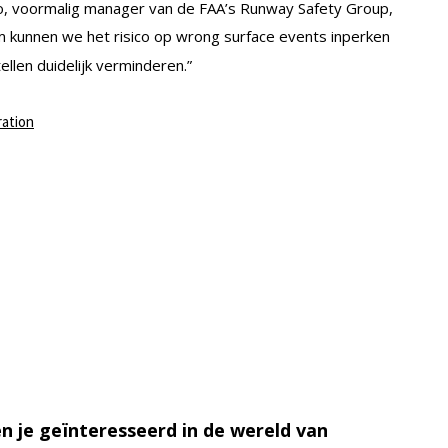
ro, voormalig manager van de FAA’s Runway Safety Group,
em kunnen we het risico op wrong surface events inperken
llen duidelijk verminderen.”
ration
n je geïnteresseerd in de wereld van