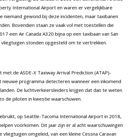
erty International Airport en waren er vergelijkbare
te niemand gewond bij deze incidenten, maar taxibanen
nden. Bovendien staan ze vaak vol met toestellen die
2017 een Air Canada A320 bijna op een taxibaan van San
re vliegtuigen stonden opgesteld om te vertrekken.
ust met de ASDE-X Taxiway Arrival Prediction (ATAP)-
et nieuwe programma detecteren wanneer een inkomend
 landen. De luchtverkeersleiders krijgen dat dan te weten
zo de piloten in kwestie waarschuwen.
ruikt, op Seattle-Tacoma International Airport in 2018,
helpen voorkomen. Dit jaar zijn er al acht waarschuwingen
de vliegtuigen omgeleid, van een kleine Cessna Caravan