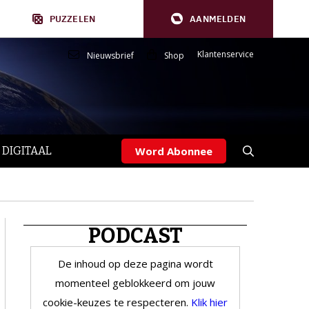
PUZZELEN
AANMELDEN
Klantenservice
Nieuwsbrief
Shop
 DIGITAAL
Word Abonnee
PODCAST
De inhoud op deze pagina wordt
momenteel geblokkeerd om jouw
cookie-keuzes te respecteren.
Klik hier