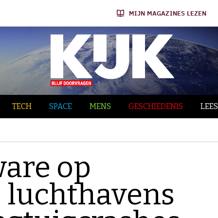
MIJN MAGAZINES LEZEN
TECH
SPACE
MENS
GESCHIEDENIS
LEES
ware op
 luchthavens