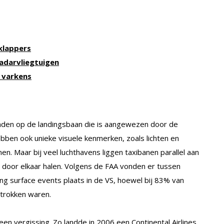
pklappers
adarvliegtuigen
n varkens
 landen op de landingsbaan die is aangewezen door de
ebben ook unieke visuele kenmerken, zoals lichten en
n. Maar bij veel luchthavens liggen taxibanen parallel aan
door elkaar halen. Volgens de FAA vonden er tussen
 surface events plaats in de VS, hoewel bij 83% van
trokken waren.
n vergissing. Zo landde in 2006 een Continental Airlines