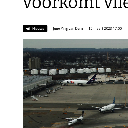
voorkomt vli
Nieuws
June Ying van Dam
15 maart 2023 17:00