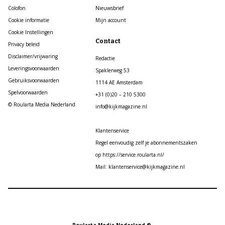
Colofon
Nieuwsbrief
Cookie informatie
Mijn account
Cookie Instellingen
Contact
Privacy beleid
Disclaimer/vrijwaring
Redactie
Leveringsvoorwaarden
Spaklerweg 53
Gebruiksvoorwaarden
1114 AE Amsterdam
Spelvoorwaarden
+31 (0)20 – 210 5300
© Roularta Media Nederland
info@kijkmagazine.nl
Klantenservice
Regel eenvoudig zelf je abonnementszaken
op https://service.roularta.nl/
Mail: klantenservice@kijkmagazine.nl
Roularta Media Nederland ©