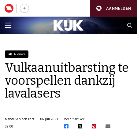
AANMELDEN
Nieuws
Vulkaanuitbarsting te
voorspellen dankzij
lavalasers
Marysa van den Berg
06 juli 2023
Deel dit artikel:
09:00