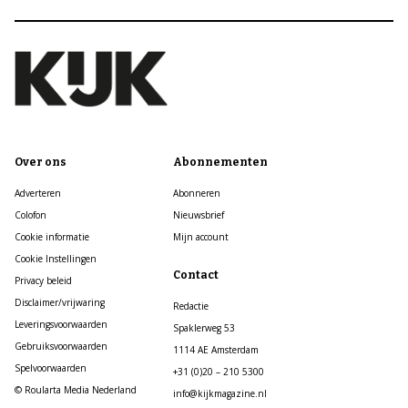
Over ons
Abonnementen
Adverteren
Abonneren
Colofon
Nieuwsbrief
Cookie informatie
Mijn account
Cookie Instellingen
Contact
Privacy beleid
Disclaimer/vrijwaring
Redactie
Leveringsvoorwaarden
Spaklerweg 53
Gebruiksvoorwaarden
1114 AE Amsterdam
Spelvoorwaarden
+31 (0)20 – 210 5300
© Roularta Media Nederland
info@kijkmagazine.nl