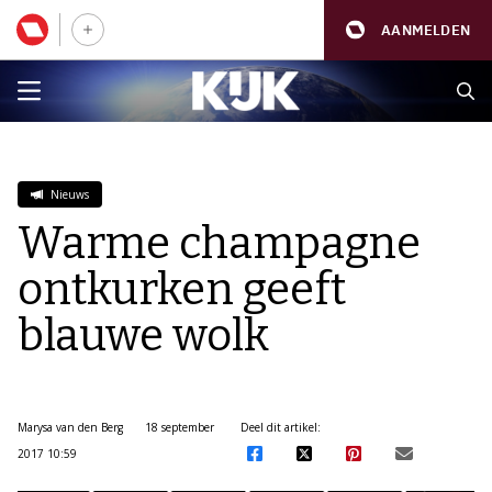
AANMELDEN
Nieuws
Warme champagne
ontkurken geeft
blauwe wolk
Marysa van den Berg
18 september
Deel dit artikel:
2017 10:59