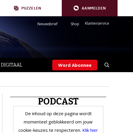
PUZZELEN
AANMELDEN
Klantenservice
Nieuwsbrief
Shop
 DIGITAAL
Word Abonnee
PODCAST
De inhoud op deze pagina wordt
momenteel geblokkeerd om jouw
cookie-keuzes te respecteren.
Klik hier