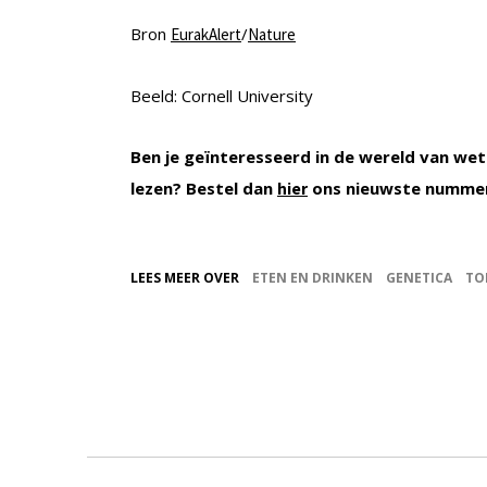
Bron
/
EurakAlert
Nature
Beeld: Cornell University
Ben je geïnteresseerd in de wereld van wet
lezen? Bestel dan
ons nieuwste nummer
hier
LEES MEER OVER
ETEN EN DRINKEN
GENETICA
TO