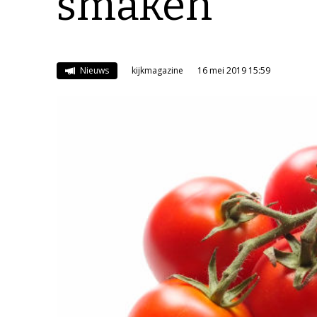
smaken
Nieuws
kijkmagazine
16 mei 2019 15:59