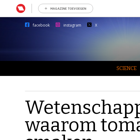
MAGAZINE TOEVOEGEN
facebook
instagram
X
SCIENCE
Wetenschapp
waarom toma