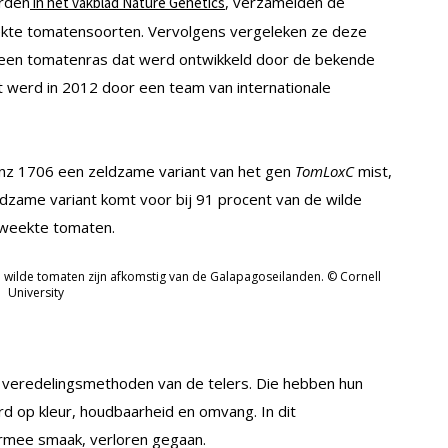
erden
, verzamelden de
in het vakblad Nature Genetics
ekte tomatensoorten. Vervolgens vergeleken ze deze
 een tomatenras dat werd ontwikkeld door de bekende
 werd in 2012 door een team van internationale
nz 1706 een zeldzame variant van het gen
TomLoxC
mist,
dzame variant komt voor bij 91 procent van de wilde
kweekte tomaten.
 wilde tomaten zijn afkomstig van de Galapagoseilanden. © Cornell
University
e veredelingsmethoden van de telers. Die hebben hun
rd op kleur, houdbaarheid en omvang. In dit
armee smaak, verloren gegaan.