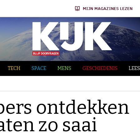
MIJN MAGAZINES LEZEN
TECH
SPACE
MENS
GESCHIEDENIS
LEES
ers ontdekken
ten zo saai