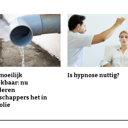
 moeilijk
Is hypnose nuttig?
kbaar: nu
deren
chappers het in
olie