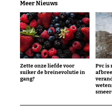
Meer Nieuws
Zette onze liefde voor
Pvc is
suiker de breinevolutie in
afbree
gang?
veran
wetens
smeer