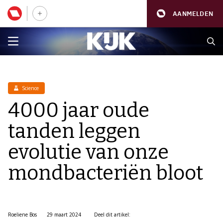
AANMELDEN
Science
4000 jaar oude
tanden leggen
evolutie van onze
mondbacteriën bloot
Roeliene Bos
29 maart 2024
Deel dit artikel: