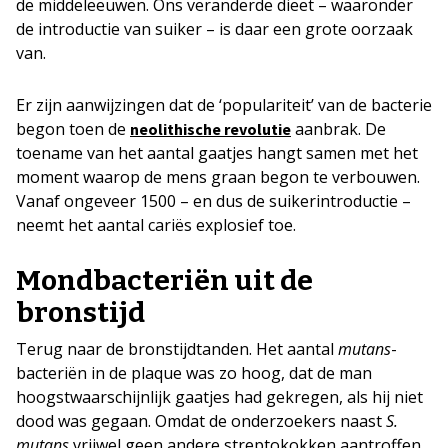
de middeleeuwen. Ons veranderde dieet – waaronder
de introductie van suiker – is daar een grote oorzaak
van.
Er zijn aanwijzingen dat de ‘populariteit’ van de bacterie
begon toen de
aanbrak. De
neolithische revolutie
toename van het aantal gaatjes hangt samen met het
moment waarop de mens graan begon te verbouwen.
Vanaf ongeveer 1500 – en dus de suikerintroductie –
neemt het aantal cariës explosief toe.
Mondbacteriën uit de
bronstijd
Terug naar de bronstijdtanden. Het aantal
mutans
-
bacteriën in de plaque was zo hoog, dat de man
hoogstwaarschijnlijk gaatjes had gekregen, als hij niet
dood was gegaan. Omdat de onderzoekers naast
S.
mutans
vrijwel geen andere streptokokken aantroffen,