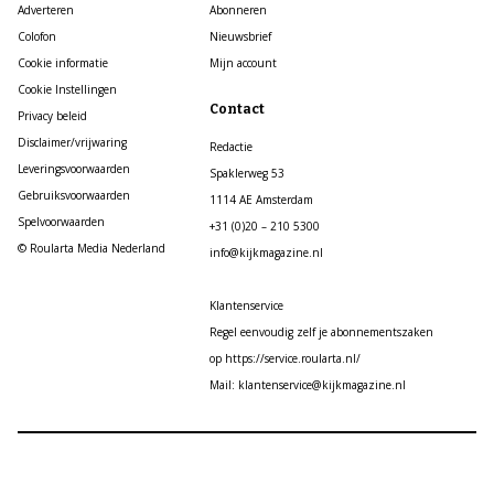
Adverteren
Abonneren
Colofon
Nieuwsbrief
Cookie informatie
Mijn account
Cookie Instellingen
Contact
Privacy beleid
Disclaimer/vrijwaring
Redactie
Leveringsvoorwaarden
Spaklerweg 53
Gebruiksvoorwaarden
1114 AE Amsterdam
Spelvoorwaarden
+31 (0)20 – 210 5300
© Roularta Media Nederland
info@kijkmagazine.nl
Klantenservice
Regel eenvoudig zelf je abonnementszaken
op https://service.roularta.nl/
Mail: klantenservice@kijkmagazine.nl