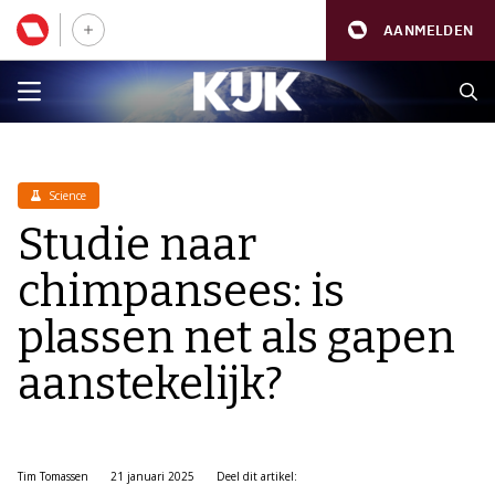
AANMELDEN
Science
Studie naar
chimpansees: is
plassen net als gapen
aanstekelijk?
Tim Tomassen
21 januari 2025
Deel dit artikel: