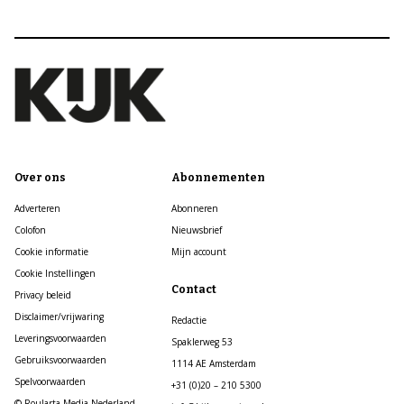
Over ons
Abonnementen
Adverteren
Abonneren
Colofon
Nieuwsbrief
Cookie informatie
Mijn account
Cookie Instellingen
Contact
Privacy beleid
Disclaimer/vrijwaring
Redactie
Leveringsvoorwaarden
Spaklerweg 53
Gebruiksvoorwaarden
1114 AE Amsterdam
Spelvoorwaarden
+31 (0)20 – 210 5300
© Roularta Media Nederland