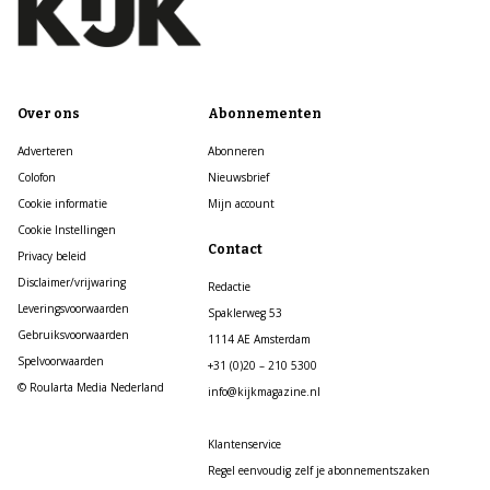
Over ons
Abonnementen
Adverteren
Abonneren
Colofon
Nieuwsbrief
Cookie informatie
Mijn account
Cookie Instellingen
Contact
Privacy beleid
Disclaimer/vrijwaring
Redactie
Leveringsvoorwaarden
Spaklerweg 53
Gebruiksvoorwaarden
1114 AE Amsterdam
Spelvoorwaarden
+31 (0)20 – 210 5300
© Roularta Media Nederland
info@kijkmagazine.nl
Klantenservice
Regel eenvoudig zelf je abonnementszaken