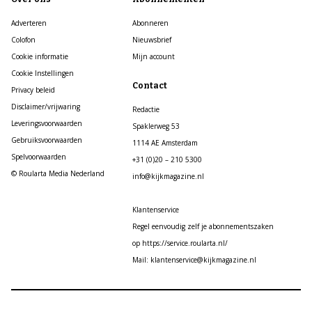
Adverteren
Abonneren
Colofon
Nieuwsbrief
Cookie informatie
Mijn account
Cookie Instellingen
Contact
Privacy beleid
Disclaimer/vrijwaring
Redactie
Leveringsvoorwaarden
Spaklerweg 53
Gebruiksvoorwaarden
1114 AE Amsterdam
Spelvoorwaarden
+31 (0)20 – 210 5300
© Roularta Media Nederland
info@kijkmagazine.nl
Klantenservice
Regel eenvoudig zelf je abonnementszaken
op https://service.roularta.nl/
Mail: klantenservice@kijkmagazine.nl