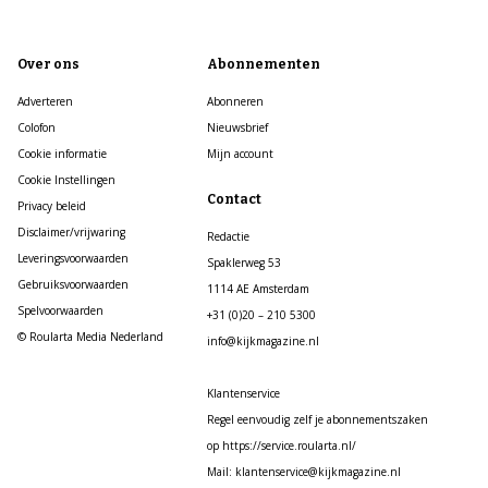
Over ons
Abonnementen
Adverteren
Abonneren
Colofon
Nieuwsbrief
Cookie informatie
Mijn account
Cookie Instellingen
Contact
Privacy beleid
Disclaimer/vrijwaring
Redactie
Leveringsvoorwaarden
Spaklerweg 53
Gebruiksvoorwaarden
1114 AE Amsterdam
Spelvoorwaarden
+31 (0)20 – 210 5300
© Roularta Media Nederland
info@kijkmagazine.nl
Klantenservice
Regel eenvoudig zelf je abonnementszaken
op https://service.roularta.nl/
Mail: klantenservice@kijkmagazine.nl