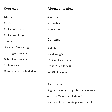
Over ons
Abonnementen
Adverteren
Abonneren
Colofon
Nieuwsbrief
Cookie informatie
Mijn account
Cookie Instellingen
Contact
Privacy beleid
Disclaimer/vrijwaring
Redactie
Leveringsvoorwaarden
Spaklerweg 53
Gebruiksvoorwaarden
1114 AE Amsterdam
Spelvoorwaarden
+31 (0)20 – 210 5300
© Roularta Media Nederland
info@kijkmagazine.nl
Klantenservice
Regel eenvoudig zelf je abonnementszaken
op https://service.roularta.nl/
Mail: klantenservice@kijkmagazine.nl