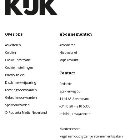
Over ons
Abonnementen
Adverteren
Abonneren
Colofon
Nieuwsbrief
Cookie informatie
Mijn account
Cookie Instellingen
Contact
Privacy beleid
Disclaimer/vrijwaring
Redactie
Leveringsvoorwaarden
Spaklerweg 53
Gebruiksvoorwaarden
1114 AE Amsterdam
Spelvoorwaarden
+31 (0)20 – 210 5300
© Roularta Media Nederland
info@kijkmagazine.nl
Klantenservice
Regel eenvoudig zelf je abonnementszaken