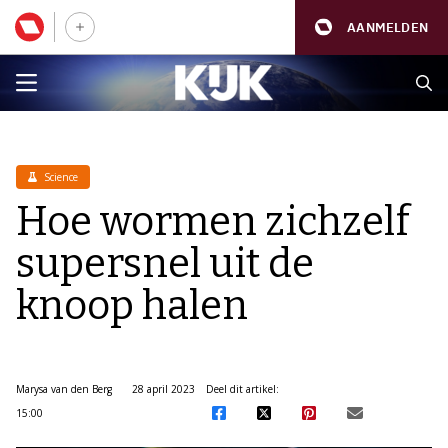
AANMELDEN
Science
Hoe wormen zichzelf
supersnel uit de
knoop halen
Marysa van den Berg
28 april 2023
Deel dit artikel:
15:00