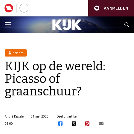
AANMELDEN
Science
KIJK op de wereld:
Picasso of
graanschuur?
André Kesseler
31 mei 2026
Deel dit artikel:
06:00