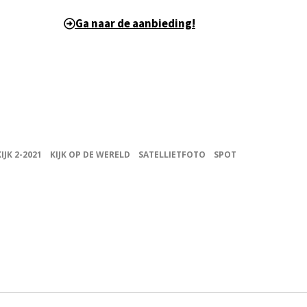
Ga naar de aanbieding!
KIJK 2-2021
KIJK OP DE WERELD
SATELLIETFOTO
SPOT