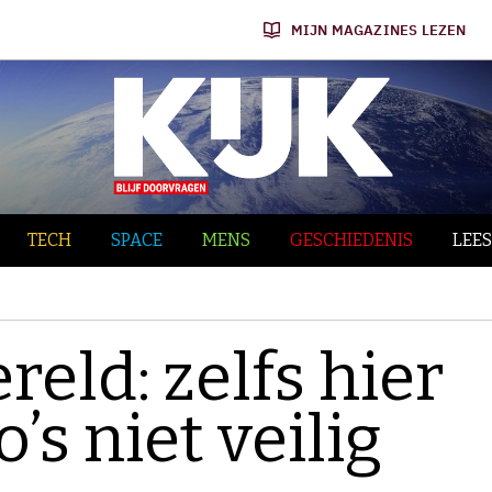
MIJN MAGAZINES LEZEN
TECH
SPACE
MENS
GESCHIEDENIS
LEES
reld: zelfs hier
’s niet veilig