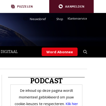
PUZZELEN
AANMELDEN
Klantenservice
Nieuwsbrief
Shop
 DIGITAAL
Word Abonnee
PODCAST
De inhoud op deze pagina wordt
momenteel geblokkeerd om jouw
cookie-keuzes te respecteren.
Klik hier