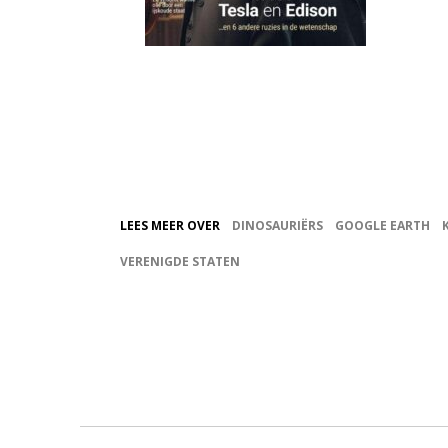
LEES MEER OVER
DINOSAURIËRS
GOOGLE EARTH
VERENIGDE STATEN