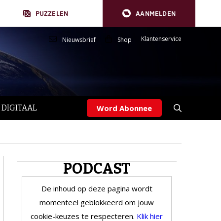
PUZZELEN
AANMELDEN
Klantenservice
Nieuwsbrief
Shop
 DIGITAAL
Word Abonnee
PODCAST
De inhoud op deze pagina wordt
momenteel geblokkeerd om jouw
cookie-keuzes te respecteren.
Klik hier