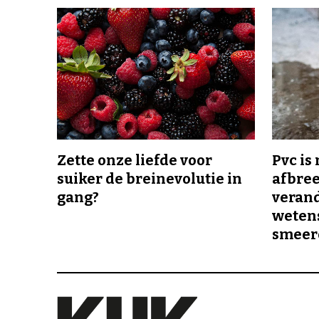
Zette onze liefde voor
Pvc is
suiker de breinevolutie in
afbree
gang?
veran
wetens
smeer