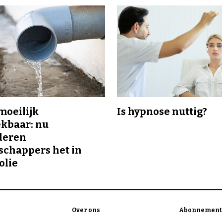
 moeilijk
Is hypnose nuttig?
kbaar: nu
deren
chappers het in
olie
Over ons
Abonnement