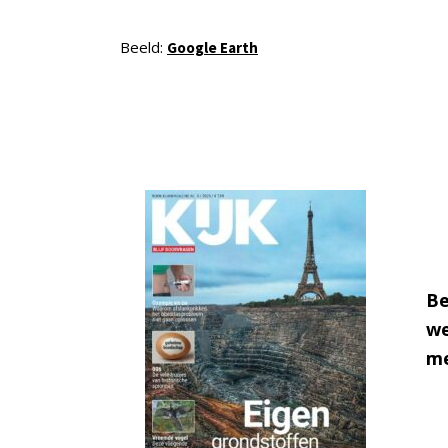
Beeld:
Google Earth
Be
we
me