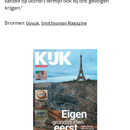
vanzelf op (korte?) termijn ook bij ons gevolgen
krijgen.”
Bronnen:
,
Gov.uk
Smithsonian Magazine