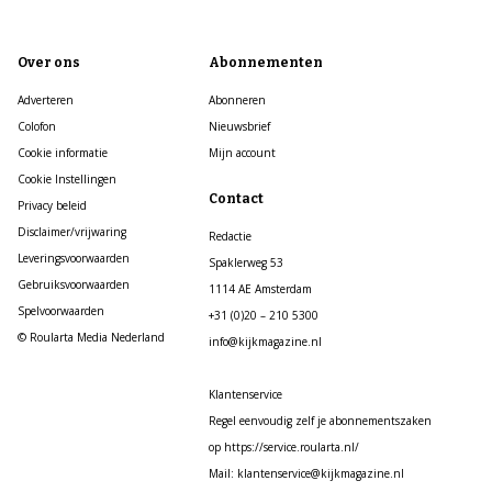
Over ons
Abonnementen
Adverteren
Abonneren
Colofon
Nieuwsbrief
Cookie informatie
Mijn account
Cookie Instellingen
Contact
Privacy beleid
Disclaimer/vrijwaring
Redactie
Leveringsvoorwaarden
Spaklerweg 53
Gebruiksvoorwaarden
1114 AE Amsterdam
Spelvoorwaarden
+31 (0)20 – 210 5300
© Roularta Media Nederland
info@kijkmagazine.nl
Klantenservice
Regel eenvoudig zelf je abonnementszaken
op https://service.roularta.nl/
Mail: klantenservice@kijkmagazine.nl