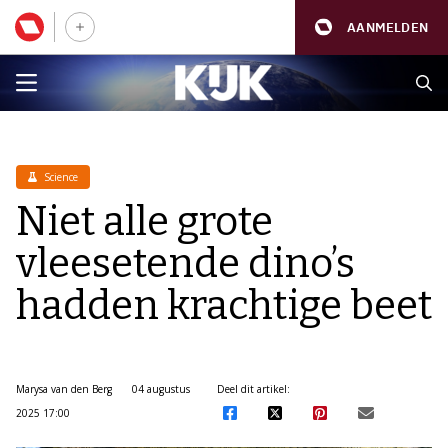
AANMELDEN
Science
Niet alle grote
vleesetende dino’s
hadden krachtige beet
Marysa van den Berg
04 augustus
Deel dit artikel:
2025 17:00