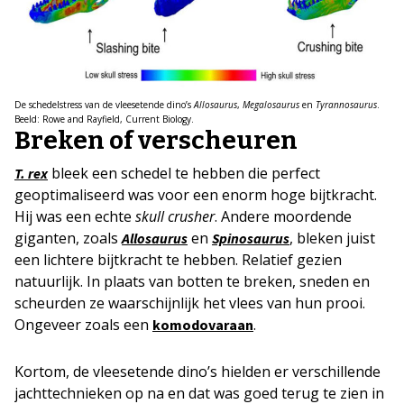
De schedelstress van de vleesetende dino’s
Allosaurus
,
Megalosaurus
en
Tyrannosaurus
.
Beeld: Rowe and Rayfield, Current Biology.
Breken of verscheuren
bleek een schedel te hebben die perfect
T. rex
geoptimaliseerd was voor een enorm hoge bijtkracht.
Hij was een echte
skull crusher
. Andere moordende
giganten, zoals
en
, bleken juist
Allosaurus
Spinosaurus
een lichtere bijtkracht te hebben. Relatief gezien
natuurlijk. In plaats van botten te breken, sneden en
scheurden ze waarschijnlijk het vlees van hun prooi.
Ongeveer zoals een
.
komodovaraan
Kortom, de vleesetende dino’s hielden er verschillende
jachttechnieken op na en dat was goed terug te zien in