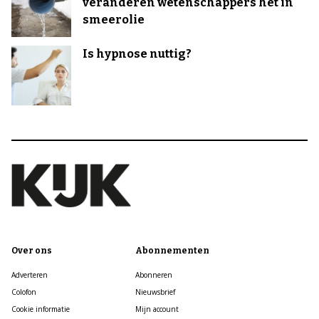
veranderen wetenschappers het in
smeerolie
Is hypnose nuttig?
Over ons
Abonnementen
Adverteren
Abonneren
Colofon
Nieuwsbrief
Cookie informatie
Mijn account