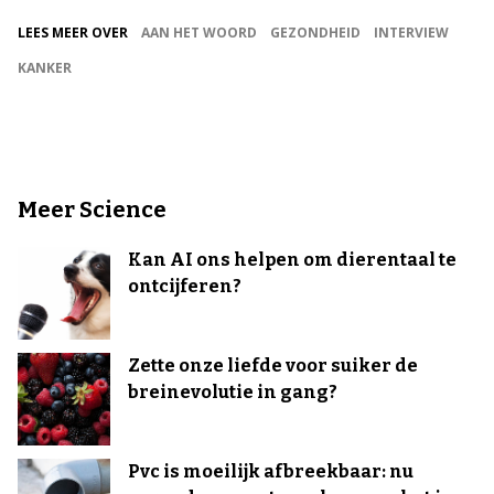
LEES MEER OVER
AAN HET WOORD
GEZONDHEID
INTERVIEW
KANKER
Meer Science
Kan AI ons helpen om dierentaal te
ontcijferen?
Zette onze liefde voor suiker de
breinevolutie in gang?
Pvc is moeilijk afbreekbaar: nu