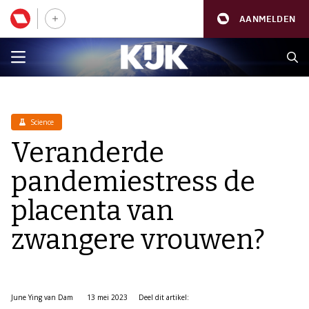
AANMELDEN
Science
Veranderde
pandemiestress de
placenta van
zwangere vrouwen?
June Ying van Dam
13 mei 2023
Deel dit artikel: