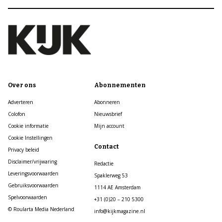
Over ons
Abonnementen
Adverteren
Abonneren
Colofon
Nieuwsbrief
Cookie informatie
Mijn account
Cookie Instellingen
Contact
Privacy beleid
Disclaimer/vrijwaring
Redactie
Leveringsvoorwaarden
Spaklerweg 53
Gebruiksvoorwaarden
1114 AE Amsterdam
Spelvoorwaarden
+31 (0)20 – 210 5300
© Roularta Media Nederland
info@kijkmagazine.nl