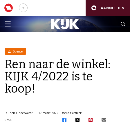
AANMELDEN
Science
Ren naar de winkel:
KIJK 4/2022 is te
koop!
Laurien Onderwater
17 maart 2022
Deel dit artikel:
07:00