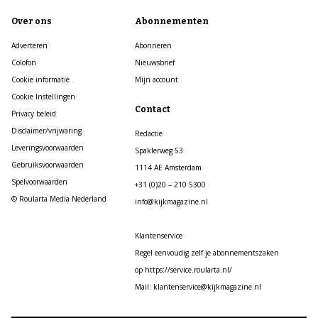
Over ons
Abonnementen
Adverteren
Abonneren
Colofon
Nieuwsbrief
Cookie informatie
Mijn account
Cookie Instellingen
Contact
Privacy beleid
Disclaimer/vrijwaring
Redactie
Leveringsvoorwaarden
Spaklerweg 53
Gebruiksvoorwaarden
1114 AE Amsterdam
Spelvoorwaarden
+31 (0)20 – 210 5300
© Roularta Media Nederland
info@kijkmagazine.nl
Klantenservice
Regel eenvoudig zelf je abonnementszaken
op https://service.roularta.nl/
Mail: klantenservice@kijkmagazine.nl