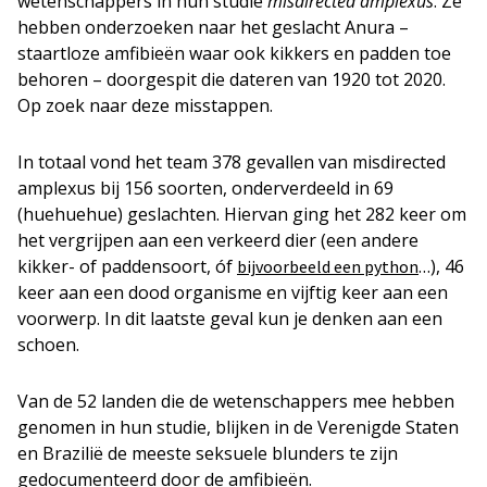
wetenschappers in hun studie
misdirected amplexus
. Ze
hebben onderzoeken naar het geslacht Anura –
staartloze amfibieën waar ook kikkers en padden toe
behoren – doorgespit die dateren van 1920 tot 2020.
Op zoek naar deze misstappen.
In totaal vond het team 378 gevallen van misdirected
amplexus bij 156 soorten, onderverdeeld in 69
(huehuehue) geslachten. Hiervan ging het 282 keer om
het vergrijpen aan een verkeerd dier (een andere
kikker- of paddensoort, óf
…), 46
bijvoorbeeld een python
keer aan een dood organisme en vijftig keer aan een
voorwerp. In dit laatste geval kun je denken aan een
schoen.
Van de 52 landen die de wetenschappers mee hebben
genomen in hun studie, blijken in de Verenigde Staten
en Brazilië de meeste seksuele blunders te zijn
gedocumenteerd door de amfibieën.