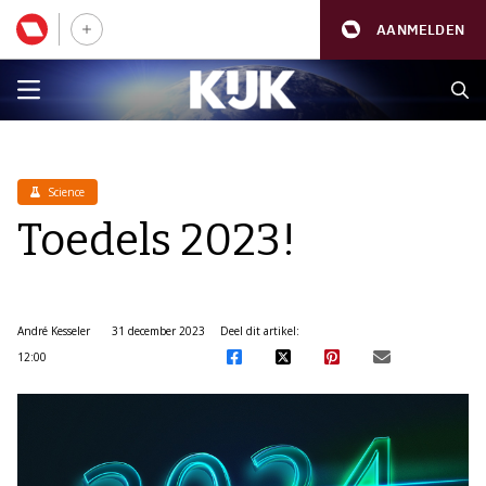
AANMELDEN
Science
Toedels 2023!
André Kesseler
31 december 2023
Deel dit artikel:
12:00