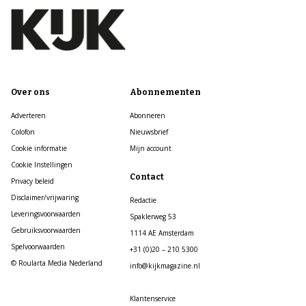
Over ons
Abonnementen
Adverteren
Abonneren
Colofon
Nieuwsbrief
Cookie informatie
Mijn account
Cookie Instellingen
Contact
Privacy beleid
Disclaimer/vrijwaring
Redactie
Leveringsvoorwaarden
Spaklerweg 53
Gebruiksvoorwaarden
1114 AE Amsterdam
Spelvoorwaarden
+31 (0)20 – 210 5300
© Roularta Media Nederland
info@kijkmagazine.nl
Klantenservice