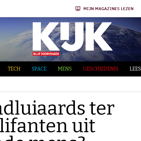
MIJN MAGAZINES LEZEN
TECH
SPACE
MENS
GESCHIEDENIS
LEES
dluiaards ter
lifanten uit