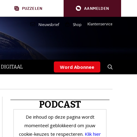
PUZZELEN
AANMELDEN
Klantenservice
Nieuwsbrief
Shop
 DIGITAAL
Word Abonnee
PODCAST
De inhoud op deze pagina wordt
momenteel geblokkeerd om jouw
cookie-keuzes te respecteren.
Klik hier