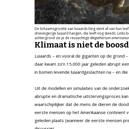
De lichaamsgrootte van luiaards hing sterk af van hun lee
drievingerige luiaard hangen, die leeft nog steeds. Links b
achtergrond zie je de reusachtige
Megatherium americanu
Klimaat is niet de boos
Luiaards – en vooral de giganten op de grond 
daar kwam zo’n 15.000 jaar geleden abrupt een e
in bomen levende luiaardgeslachten na – en die
Uit de modellen en simulaties van de onderzoeker
abrupte en dramatische uitstervingsproces ka
waarschijnlijker dat de mens de dieren de dood
eerste mensen op het Amerikaanse continent v
geleden plaats (wanneer de eerste mensen pre
discussie).