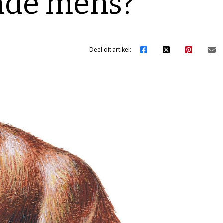
nde mens?
Deel dit artikel: