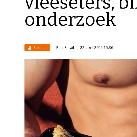
vleeseters, bli
onderzoek
Science
Paul Serail
22 april 2025 15:36