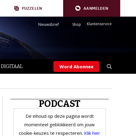
PUZZELEN
AANMELDEN
Klantenservice
Nieuwsbrief
Shop
 DIGITAAL
Word Abonnee
PODCAST
De inhoud op deze pagina wordt
momenteel geblokkeerd om jouw
cookie-keuzes te respecteren.
Klik hier