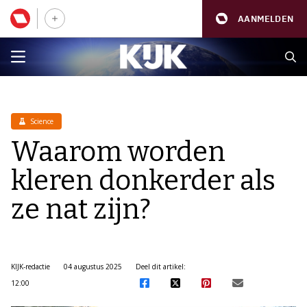
AANMELDEN
Science
Waarom worden
kleren donkerder als
ze nat zijn?
KIJK-redactie
04 augustus 2025
Deel dit artikel:
12:00