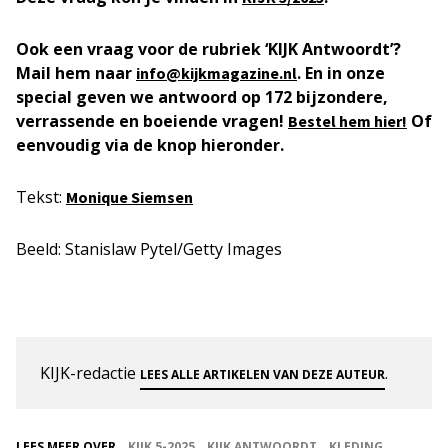
Ook een vraag voor de rubriek ‘KIJK Antwoordt’?
Mail hem naar
. En in onze
info@kijkmagazine.nl
special geven we antwoord op 172 bijzondere,
verrassende en boeiende vragen!
Of
Bestel hem hier!
eenvoudig via de knop hieronder.
Tekst:
Monique Siemsen
Beeld: Stanislaw Pytel/Getty Images
KIJK-redactie
.
LEES ALLE ARTIKELEN VAN DEZE AUTEUR
LEES MEER OVER
KIJK 5-2025
KIJK ANTWOORDT
KLEDING