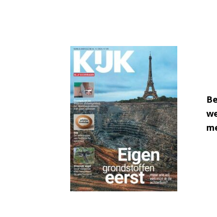
Be
we
me