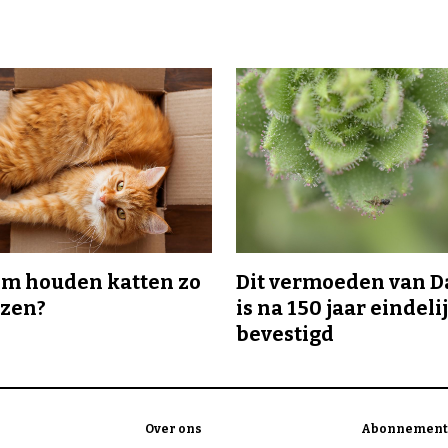
m houden katten zo
Dit vermoeden van 
ozen?
is na 150 jaar eindeli
bevestigd
Over ons
Abonnement