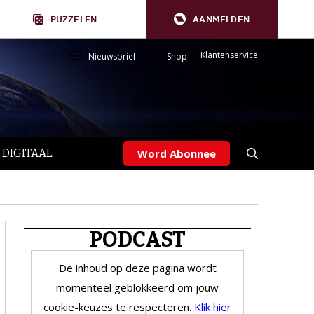
PUZZELEN
AANMELDEN
Klantenservice
Nieuwsbrief
Shop
 DIGITAAL
Word Abonnee
PODCAST
De inhoud op deze pagina wordt
momenteel geblokkeerd om jouw
cookie-keuzes te respecteren.
Klik hier