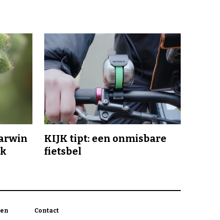
Darwin
KIJK tipt: een onmisbare
jk
fietsbel
en
Contact