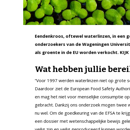
Eendenkroos, oftewel waterlinzen, in een 
onderzoekers van de Wageningen Universit
als groente in de EU worden verkocht. KIJ
Wat hebben jullie berei
“Voor 1997 werden waterlinzen niet op grote s
Daardoor ziet de European Food Safety Authori
en mag het niet voor menselijke consumptie o
gebracht. Dankzij ons onderzoek mogen twee w
nu wel. Om de goedkeuring van de EFSA te krijg
een dossier met wetenschappelijke bewijs gele
veilig zijn en veilig geproduceerd kunnen worde