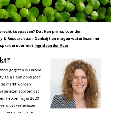
gerecht toepassen? Dat kan prima, toonden
y & Research aan. Dankzij hen mogen waterlinzen nu
K sprak erover met
.
Ingrid van der Meer
kt?
chaal gegeten in Europa.
ty ze als een
novel food
,
p de markt worden
aterlinzensoorten dat
en, hebben wij in 2020
verd dat waterlinzen
n, hoe dat op grote