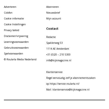
Adverteren
Abonneren
Colofon
Nieuwsbrief
Cookie informatie
Mijn account
Cookie Instellingen
Contact
Privacy beleid
Disclaimer/vrijwaring
Redactie
Leveringsvoorwaarden
Spaklerweg 53
Gebruiksvoorwaarden
1114 AE Amsterdam
Spelvoorwaarden
+31 (0)20 – 210 5300
© Roularta Media Nederland
info@kijkmagazine.nl
Klantenservice
Regel eenvoudig zelf je abonnementszaken
op https://service.roularta.nl/
Mail: klantenservice@kijkmagazine.nl