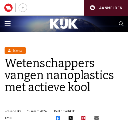
AANMELDEN
Science
Wetenschappers
vangen nanoplastics
met actieve kool
Roeliene Bos
15 maart 2024
Deel dit artikel:
12:00