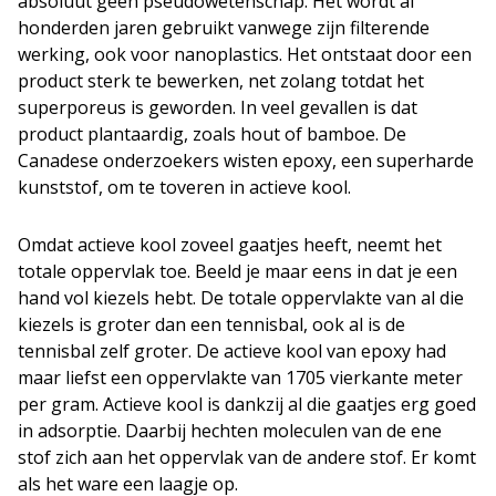
absoluut geen pseudowetenschap. Het wordt al
honderden jaren gebruikt vanwege zijn filterende
werking, ook voor nanoplastics. Het ontstaat door een
product sterk te bewerken, net zolang totdat het
superporeus is geworden. In veel gevallen is dat
product plantaardig, zoals hout of bamboe. De
Canadese onderzoekers wisten epoxy, een superharde
kunststof, om te toveren in actieve kool.
Omdat actieve kool zoveel gaatjes heeft, neemt het
totale oppervlak toe. Beeld je maar eens in dat je een
hand vol kiezels hebt. De totale oppervlakte van al die
kiezels is groter dan een tennisbal, ook al is de
tennisbal zelf groter. De actieve kool van epoxy had
maar liefst een oppervlakte van 1705 vierkante meter
per gram. Actieve kool is dankzij al die gaatjes erg goed
in adsorptie. Daarbij hechten moleculen van de ene
stof zich aan het oppervlak van de andere stof. Er komt
als het ware een laagje op.