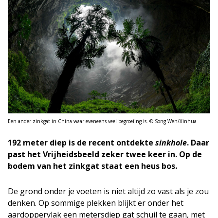
Een ander zinkgat in China waar eveneens veel begroeiing is. © Song Wen/Xinhua
192 meter diep is de recent ontdekte
sinkhole
. Daar
past het Vrijheidsbeeld zeker twee keer in. Op de
bodem van het zinkgat staat een heus bos.
De grond onder je voeten is niet altijd zo vast als je zou
denken. Op sommige plekken blijkt er onder het
aardoppervlak een metersdiep gat schuil te gaan, met