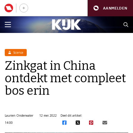
AANMELDEN
Science
Zinkgat in China
ontdekt met compleet
bos erin
Laurien Onderwater
12 mei 2022
Deel dit artikel:
14:00