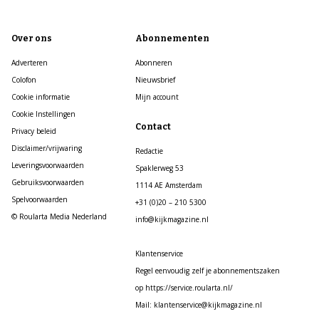
Over ons
Abonnementen
Adverteren
Abonneren
Colofon
Nieuwsbrief
Cookie informatie
Mijn account
Cookie Instellingen
Contact
Privacy beleid
Disclaimer/vrijwaring
Redactie
Leveringsvoorwaarden
Spaklerweg 53
Gebruiksvoorwaarden
1114 AE Amsterdam
Spelvoorwaarden
+31 (0)20 – 210 5300
© Roularta Media Nederland
info@kijkmagazine.nl
Klantenservice
Regel eenvoudig zelf je abonnementszaken
op https://service.roularta.nl/
Mail: klantenservice@kijkmagazine.nl