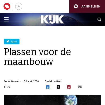
AANMELDEN
Space
Plassen voor de
maanbouw
André Kesseler
01 april 2020
Deel dit artikel:
13:29