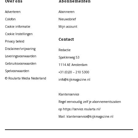
Over ons
Abonnementen
Adverteren
Abonneren
Colofon
Nieuwsbrief
Cookie informatie
Mijn account
Cookie Instellingen
Contact
Privacy beleid
Disclaimer/vrijwaring
Redactie
Leveringsvoorwaarden
Spaklerweg 53
Gebruiksvoorwaarden
1114 AE Amsterdam
Spelvoorwaarden
+31 (0)20 – 210 5300
© Roularta Media Nederland
info@kijkmagazine.nl
Klantenservice
Regel eenvoudig zelf je abonnementszaken
op https://service.roularta.nl/
Mail: klantenservice@kijkmagazine.nl