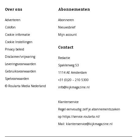
Over ons
Abonnementen
Adverteren
Abonneren
Colofon
Nieuwsbrief
Cookie informatie
Mijn account
Cookie Instellingen
Contact
Privacy beleid
Disclaimer/vrijwaring
Redactie
Leveringsvoorwaarden
Spaklerweg 53
Gebruiksvoorwaarden
1114 AE Amsterdam
Spelvoorwaarden
+31 (0)20 – 210 5300
© Roularta Media Nederland
info@kijkmagazine.nl
Klantenservice
Regel eenvoudig zelf je abonnementszaken
op https://service.roularta.nl/
Mail: klantenservice@kijkmagazine.nl