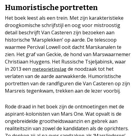
Humoristische portretten
Het boek leest als een trein. Met zijn karakteristieke
droogkomische schrijfstijl en oog voor mistroostig
detail beschrijft Van Casteren zijn bezoeken aan
historische ‘Marsplekken’ op aarde. De telescoop
waarmee Percival Lowell ooit dacht Marskanalen te
zien. Het graf van Geckie, de hond van Marswaarnemer
Christiaan Huygens. Het Russische Tsjeljabinsk, waar
in 2013 een
de noodzaak tot het
meteorietinslag
verlaten van de aarde aanwakkerde. Humoristische
portretten van de randfiguren die Van Casteren op zijn
Marsreis tegenkwam, trekken aan de lezer voorbij.
Rode draad in het boek zijn de ontmoetingen met de
aspirant-kolonisten van Mars One. Wat opvalt is de
ongebreidelde grootheidswaanzin en gebrek aan
realiteitszin van zowel de kandidaten als de oprichters.
Zo denken zij al na over randzaken als ‘Marsliederen’