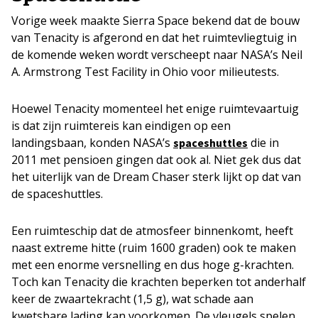
Vorige week maakte Sierra Space bekend dat de bouw
van Tenacity is afgerond en dat het ruimtevliegtuig in
de komende weken wordt verscheept naar NASA’s Neil
A. Armstrong Test Facility in Ohio voor milieutests.
Hoewel Tenacity momenteel het enige ruimtevaartuig
is dat zijn ruimtereis kan eindigen op een
landingsbaan, konden NASA’s
die in
spaceshuttles
2011 met pensioen gingen dat ook al. Niet gek dus dat
het uiterlijk van de Dream Chaser sterk lijkt op dat van
de spaceshuttles.
Een ruimteschip dat de atmosfeer binnenkomt, heeft
naast extreme hitte (ruim 1600 graden) ook te maken
met een enorme versnelling en dus hoge g-krachten.
Toch kan Tenacity die krachten beperken tot anderhalf
keer de zwaartekracht (1,5 g), wat schade aan
kwetsbare lading kan voorkomen. De vleugels spelen