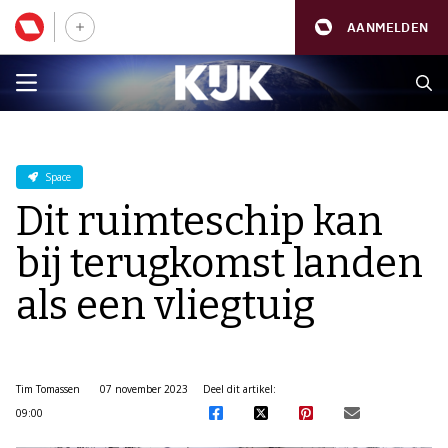
AANMELDEN
Space
Dit ruimteschip kan
bij terugkomst landen
als een vliegtuig
Tim Tomassen
07 november 2023
Deel dit artikel:
09:00