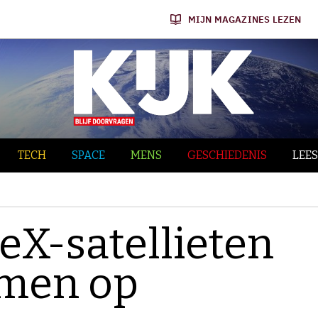
MIJN MAGAZINES LEZEN
TECH
SPACE
MENS
GESCHIEDENIS
LEES
eX-satellieten
mmen op