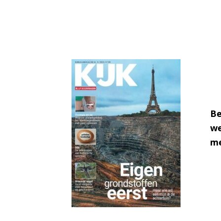
Be
we
me