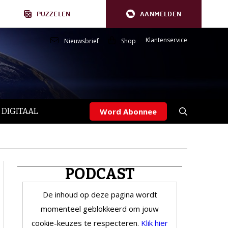
PUZZELEN
AANMELDEN
Klantenservice
Nieuwsbrief
Shop
 DIGITAAL
Word Abonnee
PODCAST
De inhoud op deze pagina wordt
momenteel geblokkeerd om jouw
cookie-keuzes te respecteren.
Klik hier