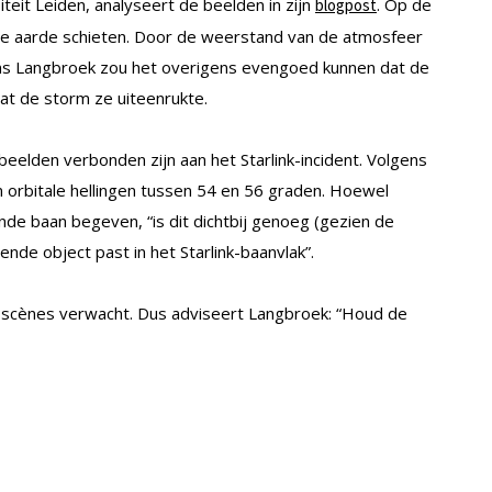
teit Leiden, analyseert de beelden in zijn
. Op de
blogpost
 de aarde schieten. Door de weerstand van de atmosfeer
ens Langbroek zou het overigens evengoed kunnen dat de
at de storm ze uiteenrukte.
elden verbonden zijn aan het Starlink-incident. Volgens
in orbitale hellingen tussen 54 en 56 graden. Hoewel
lende baan begeven, “is dit dichtbij genoeg (gezien de
de object past in het Starlink-baanvlak”.
scènes verwacht. Dus adviseert Langbroek: “Houd de