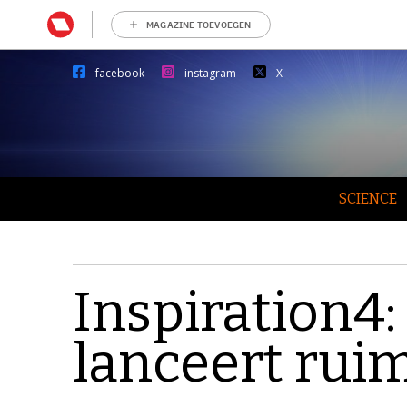
MAGAZINE TOEVOEGEN
facebook
instagram
X
SCIENCE
Inspiration4
lanceert rui