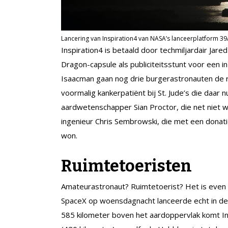
Lancering van Inspiration4 van NASA’s lanceerplatform 39A 
Inspiration4 is betaald door techmiljardair Jar
Dragon-capsule als publiciteitsstunt voor een i
Isaacman gaan nog drie burgerastronauten de r
voormalig kankerpatiënt bij St. Jude’s die daar 
aardwetenschapper Sian Proctor, die net niet 
ingenieur Chris Sembrowski, die met een donatie
won.
Ruimtetoeristen
Amateurastronaut? Ruimtetoerist? Het is even z
SpaceX op woensdagnacht lanceerde echt in de 
585 kilometer boven het aardoppervlak komt Ins