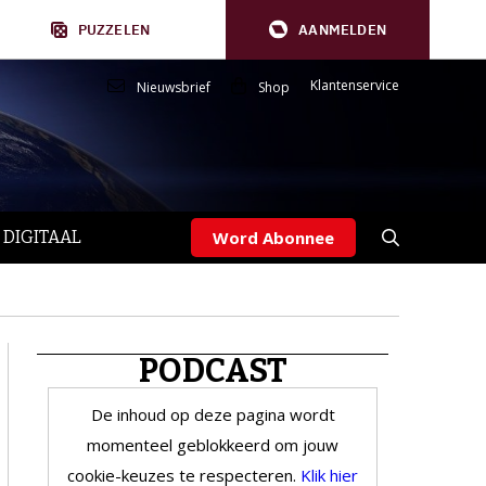
PUZZELEN
AANMELDEN
Klantenservice
Nieuwsbrief
Shop
 DIGITAAL
Word Abonnee
PODCAST
De inhoud op deze pagina wordt
momenteel geblokkeerd om jouw
cookie-keuzes te respecteren.
Klik hier