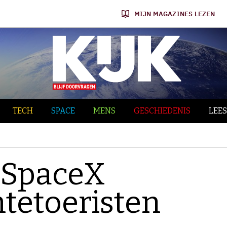
MIJN MAGAZINES LEZEN
TECH
SPACE
MENS
GESCHIEDENIS
LEES
: SpaceX
mtetoeristen