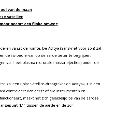
pool van de maan
eze satelliet
, maar neemt een flinke omweg
deren vanuit de ruimte. De Aditya (Sanskriet voor zon) zal
en de invloed ervan op de aarde beter te begrijpen.
gen van heet plasma (coronale massa-ejecties) onder de
re zal een Polar Satellite-draagraket de Aditya-L1 in een
m controleert dan eerst of alle instrumenten en
nctioneert, maakt het zich geleidelijk los van de aardse
(L1) tussen de aarde en de zon.
grangepunt