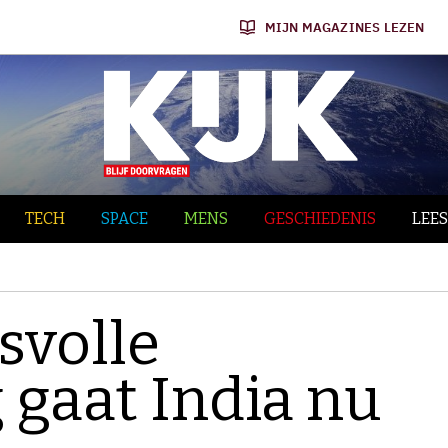
MIJN MAGAZINES LEZEN
TECH
SPACE
MENS
GESCHIEDENIS
LEES
svolle
gaat India nu