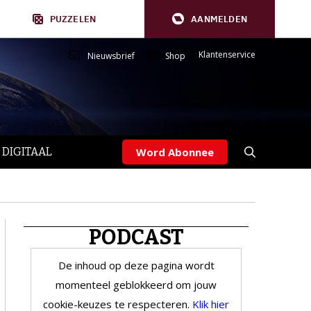
PUZZELEN
AANMELDEN
Klantenservice
Nieuwsbrief
Shop
 DIGITAAL
Word Abonnee
PODCAST
De inhoud op deze pagina wordt
momenteel geblokkeerd om jouw
cookie-keuzes te respecteren.
Klik hier